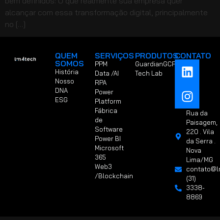
bem definidos: O que realmente sua empresa quer
alcançar com essa transformação digital, principalmente
no […]
QUEM
SERVIÇOS
PRODUTOS
CONTATO
SOMOS
PPM
GuardianGCP
História
Data /AI
Tech Lab
Nosso
RPA
DNA
Power
ESG
Platform
Fábrica
Rua da
de
Paisagem,
Software
220 . Vila
Power BI
da Serra .
Microsoft
Nova
365
Lima/MG
Web3
contato@l
/Blockchain
(31)
3338-
8869