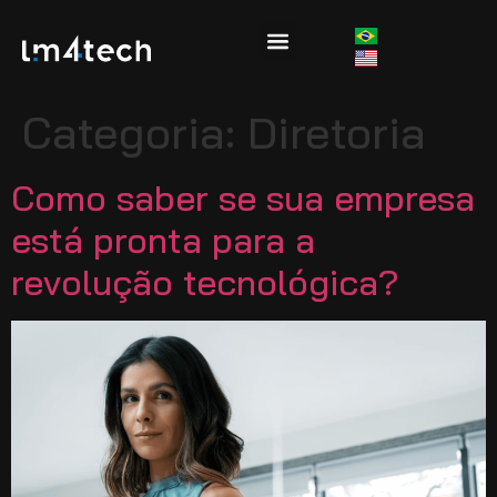
Categoria:
Diretoria
Como saber se sua empresa
está pronta para a
revolução tecnológica?