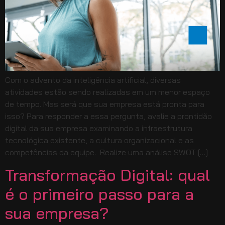
Com o advento da inteligência artificial, diversas
atividades estão sendo realizadas em um menor espaço
de tempo. Mas será que sua empresa está pronta para
isso? Para responder a essa pergunta, avalie a prontidão
digital da sua empresa examinando a infraestrutura
tecnológica existente, a cultura organizacional e as
competências da equipe. Realize uma análise SWOT […]
Transformação Digital: qual
é o primeiro passo para a
sua empresa?